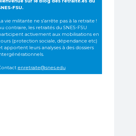
Bienvenue sur le blog des retraité.es du
SNES-FSU.
a vie militante ne s’arrête pas à la retraite !
Au contraire, les retraités du SNES-FSU
participent activement aux mobilisations en
cours (protection sociale, dépendance etc)
et apportent leurs analyses à des dossiers
intergénérationnels.
Contact
enretraite@snes.edu