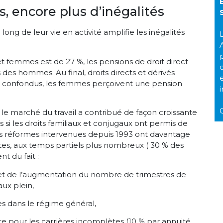
, encore plus d’inégalités
ong de leur vie en activité amplifie les inégalités
L
t femmes est de 27 %, les pensions de droit direct
des hommes. Au final, droits directs et dérivés
on) confondus, les femmes perçoivent une pension
le marché du travail a contribué de façon croissante
 si les droits familiaux et conjugaux ont permis de
s réformes intervenues depuis 1993 ont davantage
tes, aux temps partiels plus nombreux ( 30 % des
 du fait :
 et de l’augmentation du nombre de trimestres de
aux plein,
s dans le régime général,
te pour les carrières incomplètes (10 % par annuité