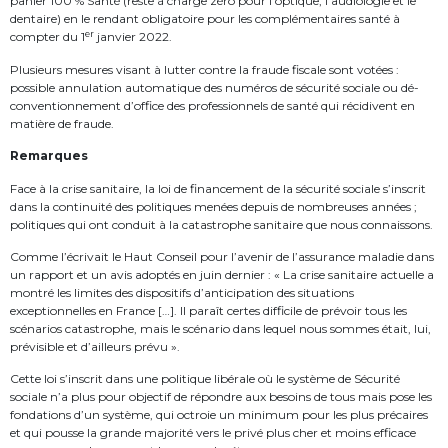
panier 100 % Santé (reste à charge zéro pour l’optique, l’audiologie et le
dentaire) en le rendant obligatoire pour les complémentaires santé à
er
compter du 1
janvier 2022.
Plusieurs mesures visant à lutter contre la fraude fiscale sont votées :
possible annulation automatique des numéros de sécurité sociale ou dé-
conventionnement d’office des professionnels de santé qui récidivent en
matière de fraude.
Remarques
Face à la crise sanitaire, la loi de financement de la sécurité sociale s’inscrit
dans la continuité des politiques menées depuis de nombreuses années ;
politiques qui ont conduit à la catastrophe sanitaire que nous connaissons.
Comme l’écrivait le Haut Conseil pour l’avenir de l’assurance maladie dans
un rapport et un avis adoptés en juin dernier : « La crise sanitaire actuelle a
montré les limites des dispositifs d’anticipation des situations
exceptionnelles en France […]. Il paraît certes difficile de prévoir tous les
scénarios catastrophe, mais le scénario dans lequel nous sommes était, lui,
prévisible et d’ailleurs prévu ».
Cette loi s’inscrit dans une politique libérale où le système de Sécurité
sociale n’a plus pour objectif de répondre aux besoins de tous mais pose les
fondations d’un système, qui octroie un minimum pour les plus précaires
et qui pousse la grande majorité vers le privé plus cher et moins efficace