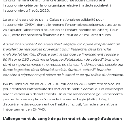
fonctionnement de la 5
branche de sécurité sociale consacrée à
l’autonomie, créée par la loi organique relative à la dette sociale et à
l’autonomie du 7 août 2020.
La branche sera gérée par la Caisse nationale de solidarité pour
l’autonomie (CNSA), dont elle reprend l’ensemble des dépenses auxquelles
va s’ajouter l’allocation d’éducation de l’enfant handicapé (AEEH). Pour
2021, cette branche sera financée à hauteur de 2,5 milliards d’euros.
Aucun financement nouveau n’est dégagé. On opère simplement un
transfert de ressources provenant pour l’essentiel de la branche
maladie (et famille). D’autre part, le fait que ce financement repose à
e
90 % sur la CSG confirme la logique d’étatisation de cette 5
branche,
dont la « gouvernance » ne repose en rien sur la démocratie sociale qui
e
fonde la gestion de la Sécurité sociale. Surtout, cette 5
branche
consiste à séparer ce qui relève de la santé et ce qui relève du handicap.
150 millions d’euros en 2021 et 200 millions en 2022 vont être débloqués
pour renforcer l’attractivité des métiers de l’aide à domicile. Ces enveloppes
seront versées aux départements. Un autre amendement gouvernemental
permet la mise en place d’une aide à la vie partagée (AVP). Il s’agit
d’accélérer le développement de l’habitat inclusif, formule alternative à
l’hébergement en EHPAD.
L’allongement du congé de paternité et du congé d’adoption