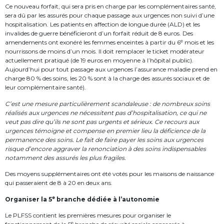
Ce nouveau forfait, qui sera pris en charge par les complémentaires santé,
sera dû par les assurés pour chaque passage aux urgences non suivi d’une
hospitalisation. Les patients en affection de longue durée (ALD) et les
invalides de guerre bénéficieront d’un forfait réduit de 8 euros. Des
e
amendements ont exonéré les femmes enceintes à partir du 6
mois et les
nourrissons de moins d’un mois. Il doit remplacer le ticket modérateur
actuellement pratiqué (de 19 euros en moyenne à l’hôpital public).
Aujourd’hui pour tout passage aux urgences l’assurance maladie prend en
charge 80 % des soins, les 20 % sont à la charge des assurés sociaux et de
leur complémentaire santé).
C’est une mesure particulièrement scandaleuse : de nombreux soins
réalisés aux urgences ne nécessitent pas d’hospitalisation, ce qui ne
veut
pas dire qu’ils ne sont pas urgents et sérieux. Ce recours aux
urgences témoigne et compense en premier lieu la déficience de la
permanence des soins. Le fait de faire payer les soins aux urgences
risque d’encore aggraver la renonciation à des soins indispensables
notamment des assurés les plus fragiles.
Des moyens supplémentaires ont été votés pour les maisons de naissance
qui passeraient de 8 à 20 en deux ans.
e
Organiser la 5
branche dédiée à l’autonomie
Le PLFSS contient les premières mesures pour organiser le
e