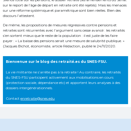
sur le report de l’âge de départ en retraite ont été rejetés). Mais les menaces
sur une réforme systémique et paramétrique sont bien réelles. Bien des
discours l’attestent.
De même, les propositions de mesures régressives contre pensions et
retraites sont récurrentes avec l’argument sans cesse avancé : les retraités
s’en sortent mieux que le reste de la population : il est juste de les faire
payer : « La baisse des pensions serait une mesure de salubrité publique. »
(Jacques Bichot, économiste, article Rédaction, publié le 24/11/2020.
Bienvenue sur le blog des retraité.es du SNES-FSU.
La vie militante ne s’arrête pas à la retraite ! Au contraire, les retraités
du SNES-FSU participent activement aux mobilisations en cours
(protection sociale, dépendance etc) et apportent leurs analyses à des
dossiers intergénérationnels.
Contact
enretraite@snes.edu