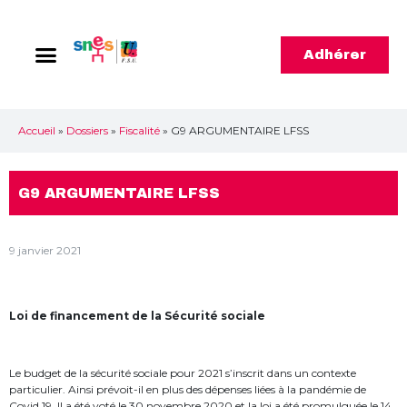
Adhérer
Accueil
»
Dossiers
»
Fiscalité
»
G9 ARGUMENTAIRE LFSS
G9 ARGUMENTAIRE LFSS
9 janvier 2021
Loi de financement de la Sécurité sociale
Le budget de la sécurité sociale pour 2021 s’inscrit dans un contexte
particulier. Ainsi prévoit-il en plus des dépenses liées à la pandémie de
Covid 19. Il a été voté le 30 novembre 2020 et la loi a été promulguée le 14