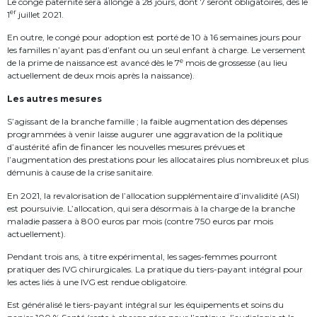
Le congé paternité sera allongé à 28 jours, dont 7 seront obligatoires, dès le
er
1
juillet 2021.
En outre, le congé pour adoption est porté de 10 à 16 semaines jours pour
les familles n’ayant pas d’enfant ou un seul enfant à charge. Le versement
e
de la prime de naissance est avancé dès le 7
mois de grossesse (au lieu
actuellement de deux mois après la naissance).
Les autres mesures
S’agissant de la branche famille ; la faible augmentation des dépenses
programmées à venir laisse augurer une aggravation de la politique
d’austérité afin de financer les nouvelles mesures prévues et
l’augmentation des prestations pour les allocataires plus nombreux et plus
démunis à cause de la crise sanitaire.
En 2021, la revalorisation de l’allocation supplémentaire d’invalidité (ASI)
est poursuivie. L’allocation, qui sera désormais à la charge de la branche
maladie passera à 800 euros par mois (contre 750 euros par mois
actuellement).
Pendant trois ans, à titre expérimental, les sages-femmes pourront
pratiquer des IVG chirurgicales. La pratique du tiers-payant intégral pour
les actes liés à une IVG est rendue obligatoire.
Est généralisé le tiers-payant intégral sur les équipements et soins du