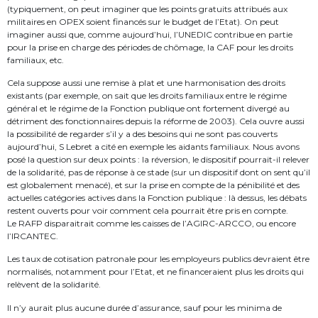
(typiquement, on peut imaginer que les points gratuits attribués aux
militaires en OPEX soient financés sur le budget de l’Etat). On peut
imaginer aussi que, comme aujourd’hui, l’UNEDIC contribue en partie
pour la prise en charge des périodes de chômage, la CAF pour les droits
familiaux, etc.
Cela suppose aussi une remise à plat et une harmonisation des droits
existants (par exemple, on sait que les droits familiaux entre le régime
général et le régime de la Fonction publique ont fortement divergé au
détriment des fonctionnaires depuis la réforme de 2003). Cela ouvre aussi
la possibilité de regarder s’il y a des besoins qui ne sont pas couverts
aujourd’hui, S Lebret a cité en exemple les aidants familiaux. Nous avons
posé la question sur deux points : la réversion, le dispositif pourrait-il relever
de la solidarité, pas de réponse à ce stade (sur un dispositif dont on sent qu’il
est globalement menacé), et sur la prise en compte de la pénibilité et des
actuelles catégories actives dans la Fonction publique : là dessus, les débats
restent ouverts pour voir comment cela pourrait être pris en compte.
Le RAFP disparaitrait comme les caisses de l’AGIRC-ARCCO, ou encore
l’IRCANTEC.
Les taux de cotisation patronale pour les employeurs publics devraient être
normalisés, notamment pour l’Etat, et ne financeraient plus les droits qui
relèvent de la solidarité.
Il n’y aurait plus aucune durée d’assurance, sauf pour les minima de