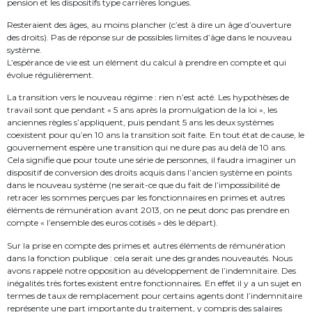
pension et les dispositifs type carrières longues.
Resteraient des âges, au moins plancher (c’est à dire un âge d’ouverture
des droits). Pas de réponse sur de possibles limites d’âge dans le nouveau
système.
L’espérance de vie est un élément du calcul à prendre en compte et qui
évolue régulièrement.
La transition vers le nouveau régime : rien n’est acté. Les hypothèses de
travail sont que pendant « 5 ans après la promulgation de la loi », les
anciennes règles s’appliquent, puis pendant 5 ans les deux systèmes
coexistent pour qu’en 10 ans la transition soit faite. En tout état de cause, le
gouvernement espère une transition qui ne dure pas au delà de 10 ans.
Cela signifie que pour toute une série de personnes, il faudra imaginer un
dispositif de conversion des droits acquis dans l’ancien système en points
dans le nouveau système (ne serait-ce que du fait de l’impossibilité de
retracer les sommes perçues par les fonctionnaires en primes et autres
éléments de rémunération avant 2013, on ne peut donc pas prendre en
compte « l’ensemble des euros cotisés » dès le départ).
Sur la prise en compte des primes et autres éléments de rémunération
dans la fonction publique : cela serait une des grandes nouveautés. Nous
avons rappelé notre opposition au développement de l’indemnitaire. Des
inégalités très fortes existent entre fonctionnaires. En effet il y a un sujet en
termes de taux de remplacement pour certains agents dont l’indemnitaire
représente une part importante du traitement, y compris des salaires