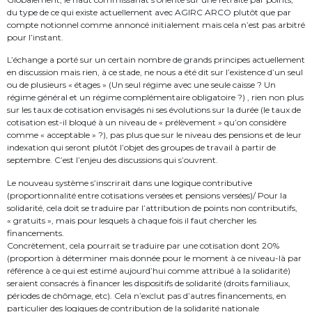
du type de ce qui existe actuellement avec AGIRC ARCO plutôt que par
compte notionnel comme annoncé initialement mais cela n’est pas arbitré
pour l’instant.
L’échange a porté sur un certain nombre de grands principes actuellement
en discussion mais rien, à ce stade, ne nous a été dit sur l’existence d’un seul
ou de plusieurs « étages » (Un seul régime avec une seule caisse ? Un
régime général et un régime complémentaire obligatoire ?) , rien non plus
sur les taux de cotisation envisagés ni ses évolutions sur la durée (le taux de
cotisation est-il bloqué à un niveau de « prélèvement » qu’on considère
comme « acceptable » ?), pas plus que sur le niveau des pensions et de leur
indexation qui seront plutôt l’objet des groupes de travail à partir de
septembre. C’est l’enjeu des discussions qui s’ouvrent.
Le nouveau système s’inscrirait dans une logique contributive
(proportionnalité entre cotisations versées et pensions versées)/ Pour la
solidarité, cela doit se traduire par l’attribution de points non contributifs,
« gratuits », mais pour lesquels à chaque fois il faut chercher les
financements.
Concrètement, cela pourrait se traduire par une cotisation dont 20%
(proportion à déterminer mais donnée pour le moment à ce niveau-là par
référence à ce qui est estimé aujourd’hui comme attribué à la solidarité)
seraient consacrés à financer les dispositifs de solidarité (droits familiaux,
périodes de chômage, etc). Cela n’exclut pas d’autres financements, en
particulier des logiques de contribution de la solidarité nationale