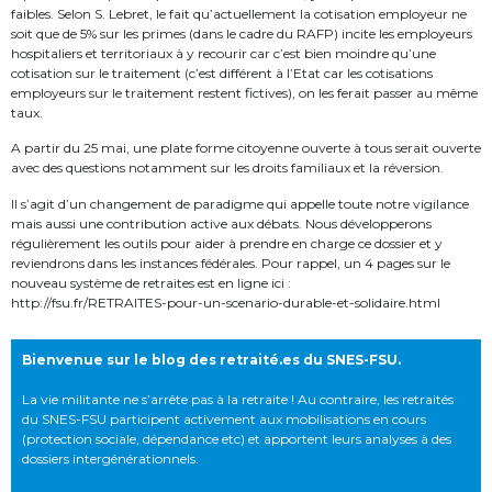
faibles. Selon S. Lebret, le fait qu’actuellement la cotisation employeur ne
soit que de 5% sur les primes (dans le cadre du RAFP) incite les employeurs
hospitaliers et territoriaux à y recourir car c’est bien moindre qu’une
cotisation sur le traitement (c’est différent à l’Etat car les cotisations
employeurs sur le traitement restent fictives), on les ferait passer au même
taux.
A partir du 25 mai, une plate forme citoyenne ouverte à tous serait ouverte
avec des questions notamment sur les droits familiaux et la réversion.
Il s’agit d’un changement de paradigme qui appelle toute notre vigilance
mais aussi une contribution active aux débats. Nous développerons
régulièrement les outils pour aider à prendre en charge ce dossier et y
reviendrons dans les instances fédérales. Pour rappel, un 4 pages sur le
nouveau système de retraites est en ligne ici :
http://fsu.fr/RETRAITES-pour-un-scenario-durable-et-solidaire.html
Bienvenue sur le blog des retraité.es du SNES-FSU.
La vie militante ne s’arrête pas à la retraite ! Au contraire, les retraités
du SNES-FSU participent activement aux mobilisations en cours
(protection sociale, dépendance etc) et apportent leurs analyses à des
dossiers intergénérationnels.