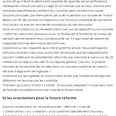
avons dit qu’il était évidemment possible de regarder les simplifications
nécessaires mais d’une part il s’agit d’harmoniser par le haut, d’autre part
certaines spécificités se justifient et y toucher peut remettre en cause
d’autres principes, par exemple le calcul de la pension sur la base de l’indice
détenu en fin de carrière correspond à une Fonction publique de carrière et
tout ce qui va avec en termes de conception du service public.
Nous avons insisté sur la nécessité d’être clair sur les objectifs d’une nouvelle
« réforme » estimant que pour nous, la finalité est d’améliorer le niveau de
pension des retraités et leurs conditions de vie. Il s’agit aussi de réduire les
inégalités entre les femmes et les hommes.
Insistance sur les inégalités que crée le système actuel. Nous partageons
certains constats mais nous avons fait remarquer que les inégalités sont
souvent créées par les précédentes réformes, par exemple le calcul sur les 25
meilleures années au lieu des 10 au régime général. Dès lors, la prise en
compte de l’ensemble des années dans un nouveau système ne risque-t-
elle pas d’aggraver ces logiques ?
Insistance sur les rigidités, et notamment le fait que l’existence de régimes
différents ne favorise pas les mobilités
Précision qu’a tenu à faire S Le Bret : le nouveau dispositif n’a pas pour but
de faire de nouvelles économies mais de le rendre lisible
b) les orientations pour la future réforme
Dans le vocabulaire, on ne parle plus de « réforme » mais de
« construction » ou « création » d’un système radicalement nouveau.
Globalement, le haut commissariat s’oriente sur une retraite par points,