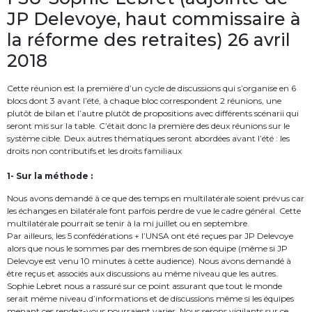
JP Delevoye, haut commissaire à
la réforme des retraites) 26 avril
2018
Cette réunion est la première d’un cycle de discussions qui s’organise en 6
blocs dont 3 avant l’été, à chaque bloc correspondent 2 réunions, une
plutôt de bilan et l’autre plutôt de propositions avec différents scénarii qui
seront mis sur la table. C’était donc la première des deux réunions sur le
système cible. Deux autres thématiques seront abordées avant l’été : les
droits non contributifs et les droits familiaux
1- Sur la méthode :
Nous avons demandé à ce que des temps en multilatérale soient prévus car
les échanges en bilatérale font parfois perdre de vue le cadre général. Cette
multilatérale pourrait se tenir à la mi juillet ou en septembre.
Par ailleurs, les 5 confédérations + l’UNSA ont été reçues par JP Delevoye
alors que nous le sommes par des membres de son équipe (même si JP
Delevoye est venu 10 minutes à cette audience). Nous avons demandé à
être reçus et associés aux discussions au même niveau que les autres.
Sophie Lebret nous a rassuré sur ce point assurant que tout le monde
serait même niveau d’informations et de discussions même si les équipes
menant ces rendez-vous pourraient varier. Nous serons vigilants sur ce