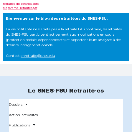
retraites-diaporama.pptx
diaporama_retraites.pdf
Bienvenue sur le blog des retraité.es du SNES-FSU.
La vie militante ne s’arrête pas à la retraite ! Au contraire, les retraités
du SNES-FSU participent activement aux mobilisations en cours
(protection sociale, dépendance etc) et apportent leurs analyses à des
dossiers intergénérationnels.
Contact
enretraite@snes.edu
Le SNES-FSU Retraité·es
Dossiers
Action-actualités
Publications