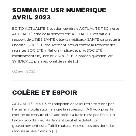
SOMMAIRE USR NUMÉRIQUE
AVRIL 2023
ÉDITO ACTUALITÉ Situation générale ACTUALITÉ PSC alerte
ACTUALITÉ crise de la démocratie ACTUALITE extrait du
rapport de L’IRES SANTÉ déserts médicaux SANTÉ ça craque à
l’hôpital SOCIÉTÉ mouvement actuel contre la réforme des
retraites SOCIÉTÉ inflation l’indice des prix SOCIÉTÉ
médicaments le juste prix SOCIÉTÉ la paix en question VIE
SYNDICALE plan régional de santé […]
02 avril 2023
COLÈRE ET ESPOIR
ACTUALITÉ Le 49-3 et l’adoption de la loi retraite n’ont pas
freiné la mobilisation malgré la répression. A 9 voix près, la
motion de censure était adoptée. La lutte n’est pas finie : un
texte « adopté » au Parlement peut être défait. Le
gouvernement est affaibli mais campe sur ses positions. Le
recours au 49-3 est un […]