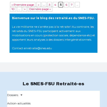
« Première page
«
…
3
4
5
6
7
…
10
…
»
Dernière page »
Bienvenue sur le blog des retraité.es du SNES-FSU.
La vie militante ne s’arrête pas à la retraite ! Au contraire, les
retraités du SNES-FSU participent activement aux
mobilisations en cours (protection sociale, dépendance etc) et
apportent leurs analyses à des dossiers intergénérationnels.
Contact
enretraite@snes.edu
Le SNES-FSU Retraité·es
Dossiers
Action-actualités